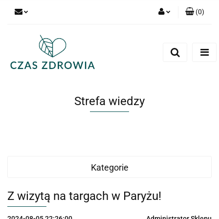
(
0
)
Zaloguj się
Zarejestruj się
Dodaj zgłoszenie
Strefa wiedzy
Kategorie
Z wizytą na targach w Paryżu!
2024-08-05 22:26:00
Administrator Sklepu