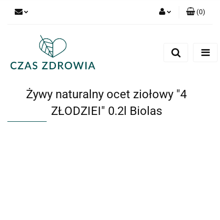
(
0
)
Zaloguj się
Zarejestruj się
Dodaj zgłoszenie
Żywy naturalny ocet ziołowy "4
ZŁODZIEI" 0.2l Biolas