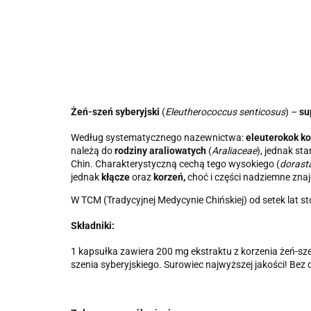
Żeń-szeń syberyjski
(
Eleutherococcus senticosus
) –
su
Według systematycznego nazewnictwa:
eleuterokok ko
należą do
rodziny araliowatych
(
Araliaceae
), jednak st
Chin. Charakterystyczną cechą tego wysokiego (
dorast
jednak
kłącze
oraz
korzeń,
choć i części nadziemne zna
W
TCM
(Tradycyjnej Medycynie Chińskiej) od setek lat 
Składniki:
1 kapsułka zawiera 200 mg ekstraktu z korzenia żeń-sze
szenia syberyjskiego. Surowiec najwyższej jakości! Be