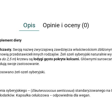
Opis
Opinie i oceny (0)
plement diety
lczasty.
Swoją nazwę zwyczajową zawdzięcza właściwościom zbliżonym
anowią przedstawicieli innych rodzajów. Żeń szeń syberyjski naturalnie wys
a do 2,5 m
) krzewu są
łodygi gęsto pokryte kolcami.
Głównymi surowcami
jdują swoje zastosowanie.
stosowano żeń-szeń syberyjski
.
nia syberyjskiego – (
Eleuterococcus senticosus
) standaryzowanego na 0
z dodatków. Kapsułka celulozowa – odpowiednia dla wegan.