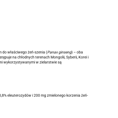
 do właściwego żeń-szenia (
Panax ginseng
) – oba
tępuje na chłodnych terenach Mongolii, Syberii, Korei i
 wykorzystywanymi w zielarstwie są
,8% eleuterozydów i 200 mg zmielonego korzenia żeń-