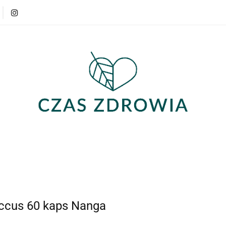
Produkty
Strefa wiedzy
Opinie
Produkty
Strefa wiedzy
Opinie
occus 60 kaps Nanga