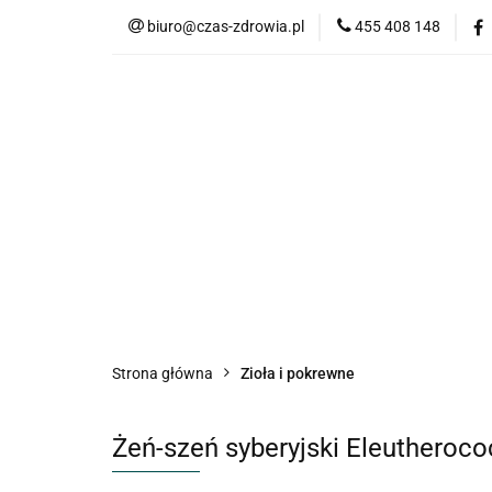
biuro@czas-zdrowia.pl
455 408 148
Strona główna
Zioła i pokrewne
Żeń-szeń syberyjski Eleutheroc