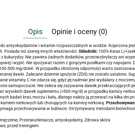
Opis
Opinie i oceny (0)
ży do antyoksydantów i witamin rozpuszczalnych w wodzie. Kojarzona j
eń. Posiada też szereg innych właściwości.
Składniki:
100% Kwas L(+)asko
 z kukurydzy. Nie zawiera żadnych dodatków, przeciwzbrylaczy ani wype
jowej i wypić. Nie spożywać razem z gorącymi posiłkami czy napojami.
00-500 mg/dzień. W przypadku obniżonej odporności warto zastosować d
ecanej dawki. Zalecane dziennie spożycie (
ZDS
) nie zostało ustalone. Su
ie witaminy C nie zdarza się, gdyż jej nadmiar jest wydalany z mocze
zone samopoczucie. Nie zaleca się zażywania dawek przekraczających 
wać wysokich dawek suplementu (>500 mg/d) w przypadku kamicy nerkowej
ch badań krwi, moczu i kału, dlatego należy ją przerwać na kilka dni p
 kamieni nerkowych lub chorujących na kamicę nerkową.
Przechowywan
wymaga przechowywania w lodówce. Otrzymywany metodami biotechnolog
męczenie, Przeciwutleniacze, antyoksydanty, Zdrowa skóra
we, przed treningiem