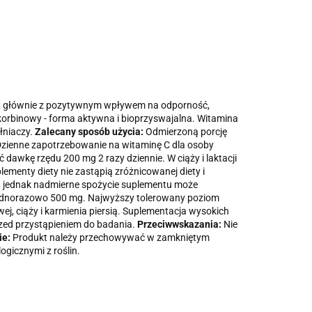
est głównie z pozytywnym wpływem na odporność,
rbinowy - forma aktywna i bioprzyswajalna. Witamina
łniaczy.
Zalecany sposób użycia:
Odmierzoną porcję
 Dzienne zapotrzebowanie na witaminę C dla osoby
awkę rzędu 200 mg 2 razy dziennie. W ciąży i laktacji
plementy diety nie zastąpią zróżnicowanej diety i
m, jednak nadmierne spożycie suplementu może
jednorazowo 500 mg. Najwyższy tolerowany poziom
, ciąży i karmienia piersią. Suplementacja wysokich
rzed przystąpieniem do badania.
Przeciwwskazania:
Nie
ie:
Produkt należy przechowywać w zamkniętym
icznymi z roślin.