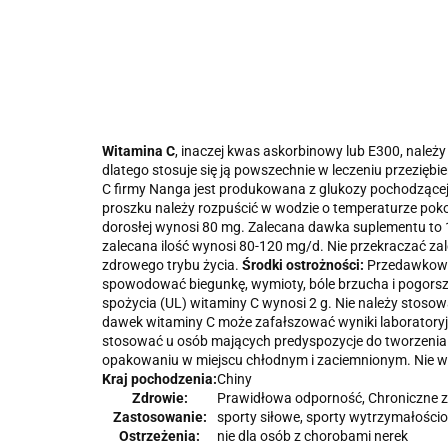
Witamina C
, inaczej kwas askorbinowy lub E300, nale
dlatego stosuje się ją powszechnie w leczeniu przeziębi
C firmy Nanga jest produkowana z glukozy pochodzącej
proszku należy rozpuścić w wodzie o temperaturze poko
dorosłej wynosi 80 mg. Zalecana dawka suplementu to 1
zalecana ilość wynosi 80-120 mg/d. Nie przekraczać zal
zdrowego trybu życia.
Środki ostrożności:
Przedawkowan
spowodować biegunkę, wymioty, bóle brzucha i pogors
spożycia (UL) witaminy C wynosi 2 g. Nie należy stoso
dawek witaminy C może zafałszować wyniki laboratoryjny
stosować u osób mających predyspozycje do tworzenia
opakowaniu w miejscu chłodnym i zaciemnionym. Nie 
Kraj pochodzenia:
Chiny
Zdrowie:
Prawidłowa odporność, Chroniczne z
Zastosowanie:
sporty siłowe, sporty wytrzymałościo
Ostrzeżenia:
nie dla osób z chorobami nerek