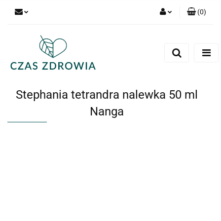
(
0
)
Zaloguj się
Zarejestruj się
Dodaj zgłoszenie
Stephania tetrandra nalewka 50 ml
Nanga