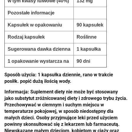
w tym kwasy fulwowe (40%)
132 mg
Pozostałe informacje
Kapsułek w opakowaniu
90 kapsułek
Rodzaj kapsułek
Roślinne
Sugerowana dawka dzienna
1 kapsułka
1 opakowanie wystarcza na
90 dni
Sposób użycia: 1 kapsułka dziennie, rano w trakcie
posiłk. popić dużą ilością wody.
Informacja: Suplement diety nie może być stosowany
jako substytut zróżnicowanej diety i zdrowego trybu życia.
Przechowywać w ciemnym i suchym miejscu w
temperaturze pokojowej, w sposób niedostępny dla
małych dzieci. Osoby przyjmujące leki przed użyciem
powinny skonsultować się z lekarzem lub farmaceutą.
Niewskazane małym dzieciom, kobietom w ciąży oraz