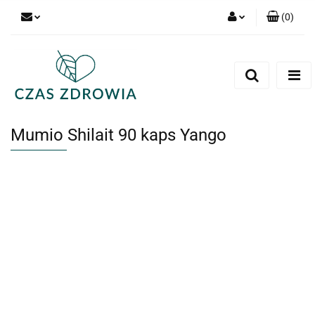
(
0
)
Zaloguj się
Zarejestruj się
Dodaj zgłoszenie
Mumio Shilait 90 kaps Yango