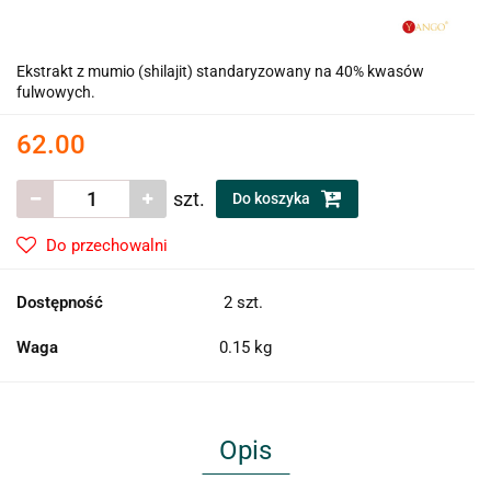
Ekstrakt z mumio (shilajit) standaryzowany na 40% kwasów
fulwowych.
62.00
szt.
Do koszyka
Do przechowalni
Dostępność
2
szt.
Waga
0.15 kg
Opis