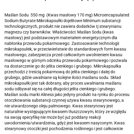
Maślan Sodu 550 mg (Kwas masłowy 170 mg) Microencapsulated
Sodium Butyrate Mikrokapsułki dojelitowe Minimum substancji
technologicznych, produkt nie zawiera dodatków tj stearynianu
magnezu czy barwników. Właściwości: Maślan Sodu (kwas
masłowy) jest podstawowym materiałem energetycznym dla
nabłonka przewodu pokarmowego. Zastosowanie technologii
mikrokapsułek, w przeciwieństwie do standardowych form kwasu
masłowego, zabezpiecza przed całkowitym uwolnieniem kwasu
masłowego w górnym odcinku przewodu pokarmowego i pozwala
na dostarczenie go do jelita cienkiego i grubego. Mikrokapsułka
przechodzi z treścią pokarmową do jelita cienkiego i dalej do
grubego, gdzie uwalniane są kolejne ilości maślanu sodu. Skład
mikrokapsułki jest tak dobrany, aby proces uwalniania maślanu
sodu odbywał się na całej długości jelita cienkiego i grubego.
Maślan sodu marki Aliness jako jedyny produkt na rynku do procesu
otoczkowania substancji czynnej używa kwasu stearynowego, a
nie utwardzonego oleju palmowego. Kwas stearynowy jest
naturalnie występującym kwasem tłuszczowym, który ze względu
na swoją specyfikę nie może być już poddany reakcji
uwodornienia/utwardzenia, gdyż jest kwasem nasyconym. Kwas
stearynowy otoczki jest pochodzenia roślinnego i jest całkowicie