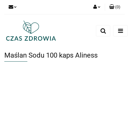
(
0
)
Zaloguj się
Zarejestruj się
Dodaj zgłoszenie
Maślan Sodu 100 kaps Aliness