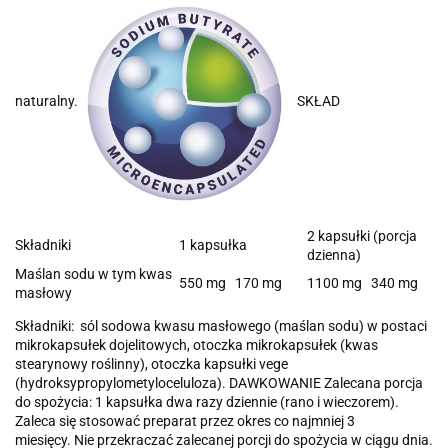
naturalny.
SKŁAD
2 kapsułki (porcja
Składniki
1 kapsułka
dzienna)
Maślan sodu w tym kwas
550 mg 170 mg
1100 mg 340 mg
masłowy
Składniki: sól sodowa kwasu masłowego (maślan sodu) w postaci
mikrokapsułek dojelitowych, otoczka mikrokapsułek (kwas
stearynowy roślinny), otoczka kapsułki vege
(hydroksypropylometyloceluloza). DAWKOWANIE Zalecana porcja
do spożycia: 1 kapsułka dwa razy dziennie (rano i wieczorem).
Zaleca się stosować preparat przez okres co najmniej 3
miesięcy. Nie przekraczać zalecanej porcji do spożycia w ciągu dnia.