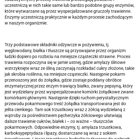
uczestniczą w nich takie same lub bardzo podobne grupy enzymów,
które wytwarzane są przez wyspecjalizowane gruczoły trawienne.
Enzymy uczestniczą praktycznie w każdym procesie zachodzącym
w naszym organizmie.
Trzy podstawowe składniki odżywcze w pożywieniu, tj.
węglowodany, białka i tłuszcze są przyswajane przez organizm
ludzki dopiero po rozbiciu na mniejsze cząsteczki strawne. Proces
trawienia rozpoczyna się w jamie ustnej, gdzie amylazy ślinowe
wstrzyknięte wraz ze śliną zaczynają rozkładać cukry złożone, takie
jak skrobia roślinna, na mniejsze cząsteczki. Następnie pokarm
przenoszony jest do żołądka, gdzie zostaje poddany obróbce
enzymatycznej przez enzym trawiący białko, zwany pepsyną, który
jest wydzielany przez wyspecjalizowane komórki żołądkowe zwane
komórkami głównymi. Następnie dzięki ruchom perystaltycznym
przewodu pokarmowego treść żołądka transportowana jest do
jelita cienkiego. Tam sok trzustkowy wraz z żółcią wydzielaną z
wątroby za pośrednictwem pęcherzyka żółciowego ułatwiają
dalsze trawienie cukrów, białek i – co ważne – tłuszczów
pokarmowych. Odpowiednie enzymy, tj. amylaza trzustkowa,
karboksypeptydaza i lipazy, dostarczane są wraz z sokiem
trzustkowym. Lipaza trzustkowa hydrolizuje tłuszcze do wolnych