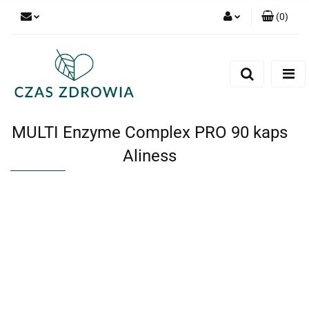
(
0
)
Zaloguj się
Zarejestruj się
Dodaj zgłoszenie
MULTI Enzyme Complex PRO 90 kaps
Aliness