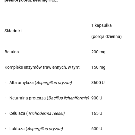
1 kapsułka
Składniki
(porcja dzienna)
Betaina
200 mg
Kompleks enzymów trawiennych, w tym:
150 mg
· Alfa amylaza (
Aspergillus oryzae)
3600 U
·
Neutralna proteaza (
Bacillus licheniformis)
900 U
·
Celulaza (
Trichoderma reesei)
165 U
·
Laktaza (
Aspergillus oryzae)
600 U