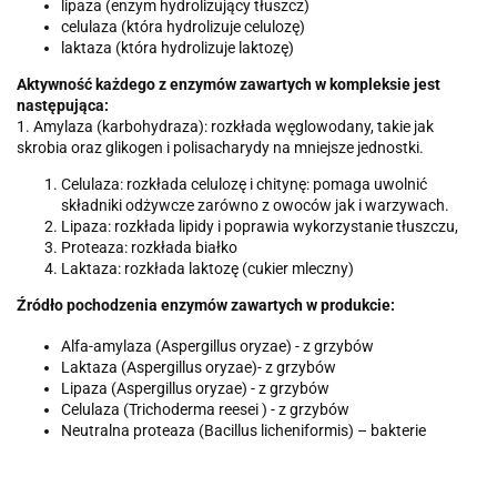
lipaza (enzym hydrolizujący tłuszcz)
celulaza (która hydrolizuje celulozę)
laktaza (która hydrolizuje laktozę)
Aktywność każdego z enzymów zawartych w kompleksie jest
następująca:
1. Amylaza (karbohydraza): rozkłada węglowodany, takie jak
skrobia oraz glikogen i polisacharydy na mniejsze jednostki.
Celulaza: rozkłada celulozę i chitynę: pomaga uwolnić
składniki odżywcze zarówno z owoców jak i warzywach.
Lipaza: rozkłada lipidy i poprawia wykorzystanie tłuszczu,
Proteaza: rozkłada białko
Laktaza: rozkłada laktozę (cukier mleczny)
Źródło pochodzenia enzymów zawartych w produkcie:
Alfa-amylaza (Aspergillus oryzae) - z grzybów
Laktaza (Aspergillus oryzae)- z grzybów
Lipaza (Aspergillus oryzae) - z grzybów
Celulaza (Trichoderma reesei ) - z grzybów
Neutralna proteaza (Bacillus licheniformis) – bakterie