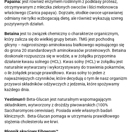
Papaina:
jest również enzymem roślinnym z podklasy proteaz,
otrzymywanym z mleczka zielonych owoców i liści melonowca
właściwego (Carica papaya). Dojrzałe, słodkie owoce uprawianej
odmiany nie tylko wzbogacają dietę, ale również wykazują szereg
pozytywnych działań.
Betaina
jest to związek chemiczny o charakterze organicznym,
który zalicza się do wielkiej grupy betain. TMG jest pochodną
glicyny – najprostszego aminokwasu białkowego wpisującego się
do grona 20 standardowych aminokwasów proteinowych. Betaina
doskonale rozpuszcza się w wodzie, a w żołądku przypomina
działanie kwasu solnego (HCL). Kwas solny (HCL) w żołądku jest
naturalnie wytwarzany i wykorzystywany do trawienia pokarmów,
o ile żołądek pracuje prawidłowo. Kwas solny to jeden z
najważniejszych czynników, które decydują o tym ile nasz organizm
przyswoi składników odżywczych z jedzenia, które spożywamy
każdego dnia.
Yestimun®
Beta-Glucan jest naturalnym wspomagającym
składnikiem, wytworzony z drożdży piwowarskich (100%
Saccharomyces cerevisiae). Posiada wiele własnych badań
klinicznych. Beta-Glucan pomaga w utrzymaniu prawidłowego
stężenia cholesterolu we krwi.
Błonnik akacjowy Fibgerum™