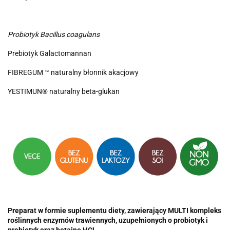
Probiotyk
Bacillus coagulans
Prebiotyk Galactomannan
FIBREGUM ™ naturalny błonnik akacjowy
YESTIMUN® naturalny beta-glukan
Preparat w formie suplementu diety, zawierający MULTI kompleks
roślinnych enzymów trawiennych, uzupełnionych o probiotyk i
prebiotyk oraz betainę HCL.