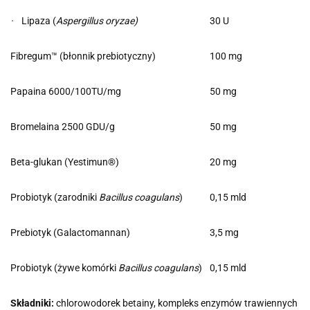
·
Lipaza (
Aspergillus oryzae)
30 U
Fibregum™ (błonnik prebiotyczny)
100 mg
Papaina 6000/100TU/mg
50 mg
Bromelaina 2500 GDU/g
50 mg
Beta-glukan (Yestimun®)
20 mg
Probiotyk (zarodniki
Bacillus coagulans
)
0,15 mld
Prebiotyk (Galactomannan)
3,5 mg
Probiotyk (żywe komórki
Bacillus coagulans
)
0,15 mld
Składniki:
chlorowodorek betainy, kompleks enzymów trawiennych