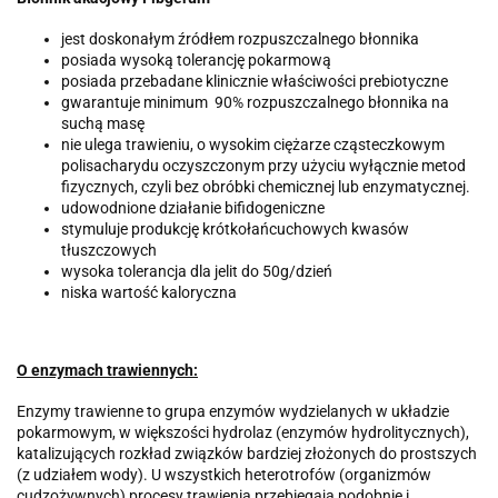
jest doskonałym źródłem rozpuszczalnego błonnika
posiada wysoką tolerancję pokarmową
posiada przebadane klinicznie właściwości prebiotyczne
gwarantuje minimum 90% rozpuszczalnego błonnika na
suchą masę
nie ulega trawieniu, o wysokim ciężarze cząsteczkowym
polisacharydu oczyszczonym przy użyciu wyłącznie metod
fizycznych, czyli bez obróbki chemicznej lub enzymatycznej.
udowodnione działanie bifidogeniczne
stymuluje produkcję krótkołańcuchowych kwasów
tłuszczowych
wysoka tolerancja dla jelit do 50g/dzień
niska wartość kaloryczna
O enzymach trawiennych:
Enzymy trawienne to grupa enzymów wydzielanych w układzie
pokarmowym, w większości hydrolaz (enzymów hydrolitycznych),
katalizujących rozkład związków bardziej złożonych do prostszych
(z udziałem wody). U wszystkich heterotrofów (organizmów
cudzożywnych) procesy trawienia przebiegają podobnie i