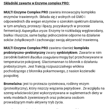
Składniki zawarte w Enzyme complex PRO:
MULTI Enzyme Complex PRO
zawiera innowacyjny kompleks
enzymów trawiennych. Składa się z wolnych od GMO i
odpowiednich dla wegan enzymów o szerokim spektrum działania,
w tym amylazy, proteazy i lipazy, pozyskanych w procesie
fermentacji
Aspergillus oryze
. Enzymy te rozkładają węglowodany,
białka i tłuszcze, same będąc jednocześnie odporne na działanie
soków żołądkowych i zachowując swoją aktywność trawienną.
MULTI Enzyme Complex PRO
zawiera również
kompleks
probiotyczno-prebiotyczny
zwany
synbiotykiem
. Zawarte w nim
zarodniki bakterii
Bacillus coagulans
mogą być przechowywane w
temperaturze pokojowej. Glactomannan to błonnik o działaniu
prebiotycznym. Jest frakcją rozpuszczalnego włókna
pochodzącego z błonnika pokarmowego, z nasion kozieradki
pospolitej.
Bromelaina:
jest to proteaza cysteinowa, roślinny enzym
(proteolityczny), który niszczy wiązania peptydowe . Ze względu na
szereg właściwości jest wykorzystywana w suplementach diety w
wielu modelach żywieniowych oraz polecana osobom
prowadzącym mało aktywny tryb życia.