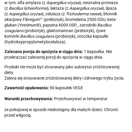
w tym: alfa amylaza (z
Aspergillus oryzae
), neutralna proteaza
(z
Bacillus licheniformis
), laktaza (z
Aspergillus oryzae
), lipaza
(z
Aspergillus oryzae
), celulaza (z
Trichoderma reesei
); błonnik
akacjowy Fibregum™ (prebiotyk), bromelaina 2500 GDU, beta-
glukan (Yestimun®), papaina 6000 USP, , zarodniki
Bacillus
coagulans
(probiotyk), glaktomannan (prebiotyk), żywe
komórki
Bacillus coagulans
(probiotyk), otoczka kapsułki
(hydroksypropylometyloceluloza).
Zalecana porcja do spożycia w ciągu dnia:
1 kapsułka. Nie
przekraczać zalecanej porcji do spożycia w ciągu dnia.
Produkt nie może być stosowany jako substytut zróżnicowanej
diety.
Zaleca się stosowanie zróżnicowanej diety i zdrowego trybu życia.
Zawartość opakowania:
90 kapsułek VEGE
Warunki przechowywania:
Przechowywać w temperatur
ze pokojowej w sposób niedostępny dla małych dzieci. Chronić
przed wilgocią.