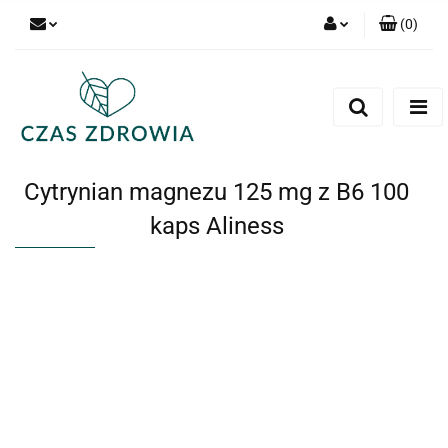
(
0
)
Zaloguj się
Zarejestruj się
Dodaj zgłoszenie
Cytrynian magnezu 125 mg z B6 100
kaps Aliness