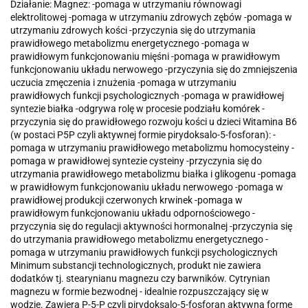
Działanie:
Magnez:
-pomaga w utrzymaniu równowagi
elektrolitowej
-pomaga w utrzymaniu zdrowych zębów
-pomaga w
utrzymaniu zdrowych kości
-przyczynia się do utrzymania
prawidłowego metabolizmu energetycznego
-pomaga w
prawidłowym funkcjonowaniu mięśni
-pomaga w prawidłowym
funkcjonowaniu układu nerwowego
-przyczynia się do zmniejszenia
uczucia zmęczenia i znużenia
-pomaga w utrzymaniu
prawidłowych funkcji psychologicznych
-pomaga w prawidłowej
syntezie białka
-odgrywa rolę w procesie podziału komórek
-
przyczynia się do prawidłowego rozwoju kości u dzieci
Witamina B6
(w postaci P5P czyli aktywnej formie pirydoksalo-5-fosforan):
-
pomaga w utrzymaniu prawidłowego metabolizmu homocysteiny
-
pomaga w prawidłowej syntezie cysteiny
-przyczynia się do
utrzymania prawidłowego metabolizmu białka i glikogenu
-pomaga
w prawidłowym funkcjonowaniu układu nerwowego
-pomaga w
prawidłowej produkcji czerwonych krwinek
-pomaga w
prawidłowym funkcjonowaniu układu odpornościowego
-
przyczynia się do regulacji aktywności hormonalnej
-przyczynia się
do utrzymania prawidłowego metabolizmu energetycznego
-
pomaga w utrzymaniu prawidłowych funkcji psychologicznych
Minimum substancji technologicznych, produkt nie zawiera
dodatków tj. stearynianu magnezu czy barwników.
Cytrynian
magnezu w formie bezwodnej - idealnie rozpuszczający się w
wodzie.
Zawiera P-5-P czyli pirydoksalo-5-fosforan aktywną formę