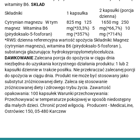
witaminy B6.
SKŁAD
2 kapsułki (porcja
Składniki
1 kapsułka
dzienna)
Cytrynian magnezu
W tym
825 mg
125
1650 mg
250
magnez
Witamina B6
mg
(*33,3%)
5
mg
(*66,7%)
10
(
pirydoksalo-5-fosforan)
mg
(*357%)
mg
(*714%)
*RWS: dzienna referencyjna wartość spożycia
Składniki: Magnez
(cytrynian magnezu), witamina B6 (pirydoksalo-5-fosforan ),
substancja glazurująca: hydroksypropylometyloceluloza.
DAWKOWANIE
Zalecana porcja do spożycia w ciągu dnia
niezbędna do uzyskania korzystnego działania produktu: 1 lub 2
kapsułki dziennie w trakcie posiłku. Nie przekraczać zalecanej porcji
do spożycia w ciągu dnia.
Produkt nie może być stosowany jako
substytut zróżnicowanej diety.
Zaleca się stosowanie
zróżnicowanej diety i zdrowego trybu życia.
Zawartość
opakowania: 100 kapsułek
Warunki przechowywania:
Przechowywać w temperaturze pokojowej w sposób niedostępny
dla małych dzieci. Chronić przed wilgocią.
Producent - MedicaLine,
Ostrówiec 150, 05-480 Karczew