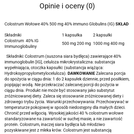
Opinie i oceny (0)
Colostrum Wołowe 40% 500 mg 40% immuno Globulins (IG)
SKŁAD
Składniki
1 kapsułka
2 kapsułki
Colostrum 40% IG
500 mg 200 mg
1000 mg 400 mg
Immunoglobuliny
Składniki: Colostrum (suszona siara bydlęca) zawierające 40%
immunoglobulin [IG], celuloza mikrokrystaliczna: substancja
wypełniająca, otoczka kapsułki: (substancja wiążąca:
Hydroksypropylometyloceluloza).
DAWKOWANIE
Zalecana porcja
do spożycia w ciągu dnia: 1 do 2 kapsułek dziennie, przed posiłkiem,
popijając wodą. Nie przekraczać zalecanej porcji do pożycia w
ciągu dnia. Produkt nie może być stosowany jako substytut
zróżnicowanej diety. Zaleca się stosowanie zróżnicowanej diety i
zdrowego trybu życia. Warunki przechowywania: Przechowywać w
temperaturze pokojowej w sposób niedostępny dla małych dzieci.
Chronić przed wilgocią. Wysokiej jakości 40 % colostrum wołowe
standaryzowane na zawartość w suchej masie, a nie zawartość
protein. Colostrum, inaczej siara bydlęca lub młodziwo
pozyskiwane jest z mleka krów. Colostrum jest substancją