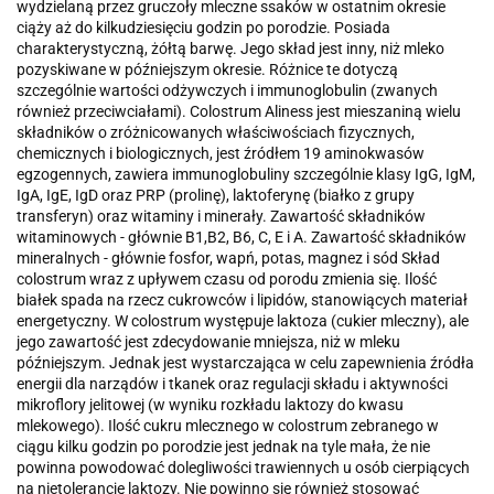
wydzielaną przez gruczoły mleczne ssaków w ostatnim okresie
ciąży aż do kilkudziesięciu godzin po porodzie. Posiada
charakterystyczną, żółtą barwę. Jego skład jest inny, niż mleko
pozyskiwane w późniejszym okresie. Różnice te dotyczą
szczególnie wartości odżywczych i immunoglobulin (zwanych
również przeciwciałami). Colostrum Aliness jest mieszaniną wielu
składników o zróżnicowanych właściwościach fizycznych,
chemicznych i biologicznych, jest źródłem 19 aminokwasów
egzogennych, zawiera immunoglobuliny szczególnie klasy IgG, IgM,
IgA, IgE, IgD oraz PRP (prolinę), laktoferynę (białko z grupy
transferyn) oraz witaminy i minerały. Zawartość składników
witaminowych - głównie B1,B2, B6, C, E i A. Zawartość składników
mineralnych - głównie fosfor, wapń, potas, magnez i sód Skład
colostrum wraz z upływem czasu od porodu zmienia się. Ilość
białek spada na rzecz cukrowców i lipidów, stanowiących materiał
energetyczny. W colostrum występuje laktoza (cukier mleczny), ale
jego zawartość jest zdecydowanie mniejsza, niż w mleku
późniejszym. Jednak jest wystarczająca w celu zapewnienia źródła
energii dla narządów i tkanek oraz regulacji składu i aktywności
mikroflory jelitowej (w wyniku rozkładu laktozy do kwasu
mlekowego). Ilość cukru mlecznego w colostrum zebranego w
ciągu kilku godzin po porodzie jest jednak na tyle mała, że nie
powinna powodować dolegliwości trawiennych u osób cierpiących
na nietolerancję laktozy. Nie powinno się również stosować