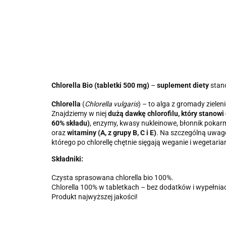
Chlorella Bio (tabletki 500 mg)
–
suplement diety
stan
Chlorella
(
Chlorella vulgaris
) – to alga z gromady zieleni
Znajdziemy w niej
dużą dawkę chlorofilu, który stanow
60% składu)
, enzymy, kwasy nukleinowe, błonnik pokarm
oraz
witaminy (A, z grupy B, C i E)
. Na szczególną uwag
którego po chlorellę chętnie sięgają weganie i wegetarian
Składniki:
Czysta sprasowana chlorella bio 100%.
Chlorella 100% w tabletkach – bez dodatków i wypełnia
Produkt najwyższej jakości!