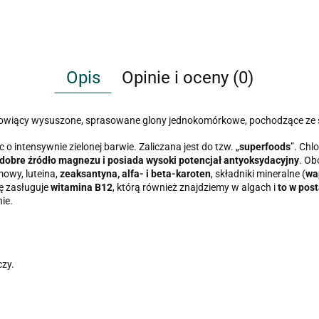
Opis
Opinie i oceny (0)
owiący wysuszone, sprasowane glony jednokomórkowe, pochodzące ze 
c o intensywnie zielonej barwie. Zaliczana jest do tzw. „
superfoods
”. Chl
i dobre źródło magnezu i posiada wysoki potencjał antyoksydacyjny
. Ob
owy, luteina,
zeaksantyna, alfa- i beta-karoten
, składniki mineralne (
wap
ę zasługuje
witamina B12
, którą również znajdziemy w algach i
to w pos
ie.
czy.