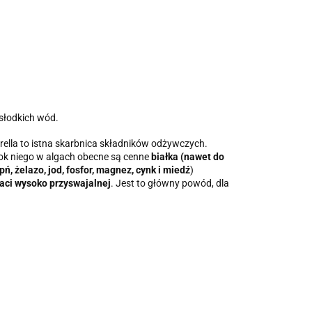
słodkich wód.
orella to istna skarbnica składników odżywczych.
ok niego w algach obecne są cenne
białka (nawet do
ń, żelazo, jod, fosfor, magnez, cynk i miedź
)
taci wysoko przyswajalnej
. Jest to główny powód, dla