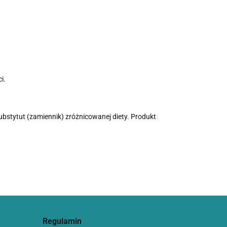
i.
bstytut (zamiennik) zróżnicowanej diety. Produkt
Regulamin