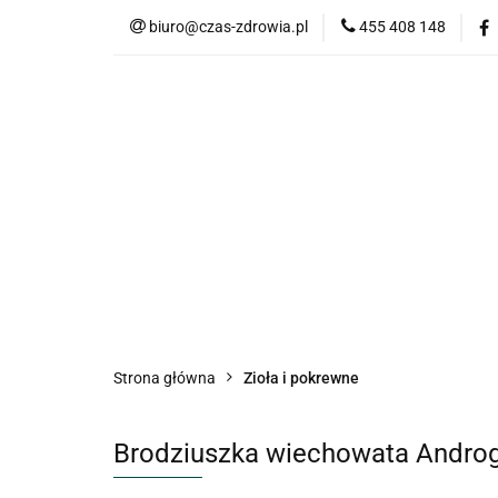
biuro@czas-zdrowia.pl
455 408 148
Strona główna
Zioła i pokrewne
Brodziuszka wiechowata Androg