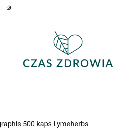
Produkty
Strefa wiedzy
Opinie
Produkty
Strefa wiedzy
Opinie
raphis 500 kaps Lymeherbs